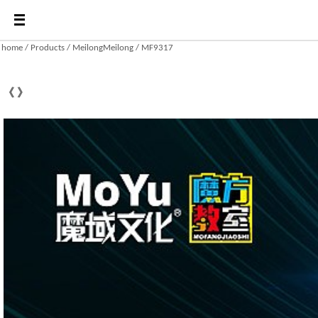
home / Products / MeilongMeilong / MF9317
《 》